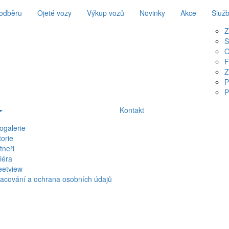
 odběru
Ojeté vozy
Výkup vozů
Novinky
Akce
Služ
Z
S
O
F
Z
P
P
Kontakt
ogalerie
torie
tneři
iéra
eetview
acování a ochrana osobních údajů