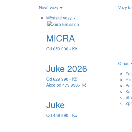
Nové vozy
Vozy k
Městské vozy
MICRA
Od 659 000,- Kč
O nás
Juke 2026
Fot
Od 629 990,- Kč
His
Akce od 479 990,- Kč
Par
Kar
Str
Juke
Zpr
Od 459 990,- Kč