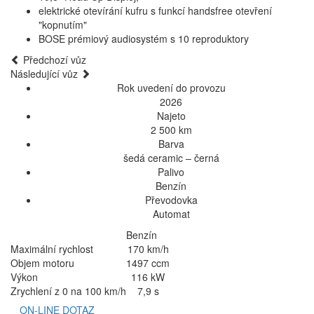
elektrické otevírání kufru s funkcí handsfree otevření
"kopnutím"
BOSE prémiový audiosystém s 10 reproduktory
Předchozí vůz
Následující vůz
Rok uvedení do provozu
2026
Najeto
2 500 km
Barva
šedá ceramic – černá
Palivo
Benzín
Převodovka
Automat
Benzín
Maximální rychlost
170 km/h
Objem motoru
1497 ccm
Výkon
116 kW
Zrychlení z 0 na 100 km/h
7,9 s
ON-LINE DOTAZ