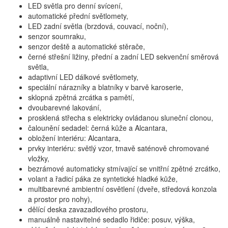
LED světla pro denní svícení,
automatické přední světlomety,
LED zadní světla (brzdová, couvací, noční),
senzor soumraku,
senzor deště a automatické stěrače,
černé střešní ližiny, přední a zadní LED sekvenční směrová
světla,
adaptivní LED dálkové světlomety,
speciální nárazníky a blatníky v barvě karoserie,
sklopná zpětná zrcátka s pamětí,
dvoubarevné lakování,
prosklená střecha s elektricky ovládanou sluneční clonou,
čalounění sedadel: černá kůže a Alcantara,
obložení interiéru: Alcantara,
prvky interiéru: světlý vzor, tmavě saténově chromované
vložky,
bezrámové automaticky stmívající se vnitřní zpětné zrcátko,
volant a řadicí páka ze syntetické hladké kůže,
multibarevné ambientní osvětlení (dveře, středová konzola
a prostor pro nohy),
dělící deska zavazadlového prostoru,
manuálně nastavitelné sedadlo řidiče: posuv, výška,