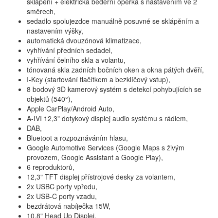
sklápění + elektrická bederní opěrka s nastavením ve 2
směrech,
sedadlo spolujezdce manuálně posuvné se sklápěním a
nastavením výšky,
automatická dvouzónová klimatizace,
vyhřívání předních sedadel,
vyhřívání čelního skla a volantu,
tónovaná skla zadních bočních oken a okna pátých dvěří,
I-Key (startování tlačítkem a bezklíčový vstup),
8 bodový 3D kamerový systém s detekcí pohybujících se
objektů (540°),
Apple CarPlay/Android Auto,
A-IVI 12,3" dotykový displej audio systému s rádiem,
DAB,
Bluetoot a rozpoznáváním hlasu,
Google Automotive Services (Google Maps s živým
provozem, Google Assistant a Google Play),
6 reproduktorů,
12,3" TFT displej přístrojové desky za volantem,
2x USBC porty vpředu,
2x USB-C porty vzadu,
bezdrátová nabíječka 15W,
10,8" Head Up Displej,