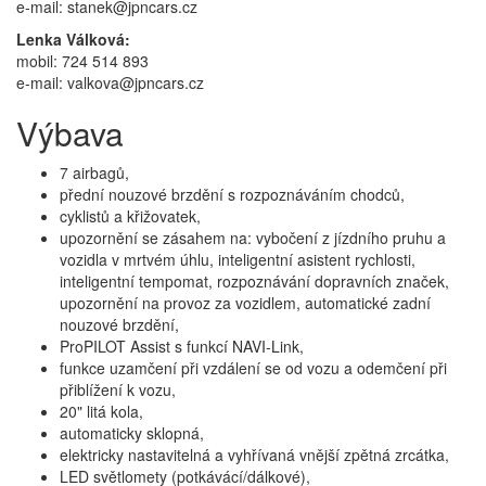
e-mail: stanek@jpncars.cz
Lenka Válková:
mobil: 724 514 893
e-mail: valkova@jpncars.cz
Výbava
7 airbagů,
přední nouzové brzdění s rozpoznáváním chodců,
cyklistů a křižovatek,
upozornění se zásahem na: vybočení z jízdního pruhu a
vozidla v mrtvém úhlu, inteligentní asistent rychlosti,
inteligentní tempomat, rozpoznávání dopravních značek,
upozornění na provoz za vozidlem, automatické zadní
nouzové brzdění,
ProPILOT Assist s funkcí NAVI-Link,
funkce uzamčení při vzdálení se od vozu a odemčení při
přiblížení k vozu,
20" litá kola,
automaticky sklopná,
elektricky nastavitelná a vyhřívaná vnější zpětná zrcátka,
LED světlomety (potkávácí/dálkové),