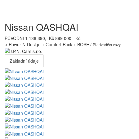
Toggl
navig
Nissan QASHQAI
PŮVODNÍ 1 136 390,- Kč
899 000,- Kč
e-Power N-Design + Comfort Pack + BOSE /
Předváděcí vozy
Základní údaje