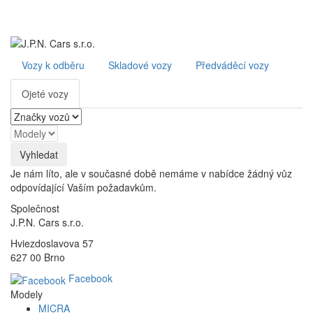
Toggl
navig
Vozy k odběru
Skladové vozy
Předváděcí vozy
Ojeté vozy
Je nám líto, ale v současné době nemáme v nabídce žádný vůz
odpovídající Vaším požadavkům.
Společnost
J.P.N. Cars s.r.o.
Hviezdoslavova 57
627 00 Brno
Facebook
Modely
MICRA