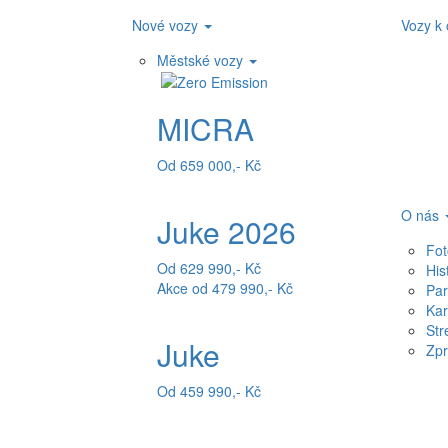
Nové vozy
Vozy k
Městské vozy
MICRA
Od 659 000,- Kč
O nás
Juke 2026
Fot
Od 629 990,- Kč
His
Akce od 479 990,- Kč
Par
Kar
Str
Juke
Zpr
Od 459 990,- Kč