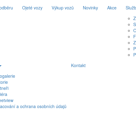
 odběru
Ojeté vozy
Výkup vozů
Novinky
Akce
Služ
Z
S
O
F
Z
P
P
Kontakt
ogalerie
torie
tneři
iéra
eetview
acování a ochrana osobních údajů