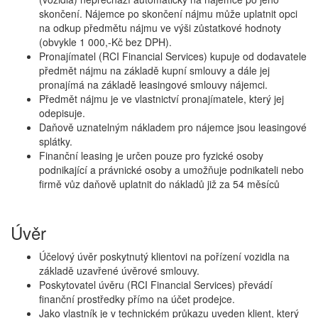
skončení. Nájemce po skončení nájmu může uplatnit opci
na odkup předmětu nájmu ve výši zůstatkové hodnoty
(obvykle 1 000,-Kč bez DPH).
Pronajímatel (RCI Financial Services) kupuje od dodavatele
předmět nájmu na základě kupní smlouvy a dále jej
pronajímá na základě leasingové smlouvy nájemci.
Předmět nájmu je ve vlastnictví pronajímatele, který jej
odepisuje.
Daňově uznatelným nákladem pro nájemce jsou leasingové
splátky.
Finanční leasing je určen pouze pro fyzické osoby
podnikající a právnické osoby a umožňuje podnikateli nebo
firmě vůz daňově uplatnit do nákladů již za 54 měsíců
Úvěr
Účelový úvěr poskytnutý klientovi na pořízení vozidla na
základě uzavřené úvěrové smlouvy.
Poskytovatel úvěru (RCI Financial Services) převádí
finanční prostředky přímo na účet prodejce.
Jako vlastník je v technickém průkazu uveden klient, který