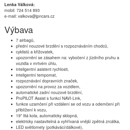
Lenka Válková:
mobil: 724 514 893
e-mail: valkova@jpncars.cz
Výbava
7 airbagů,
přední nouzové brzdění s rozpoznáváním chodců,
cyklistů a křižovatek,
upozornění se zásahem na: vybočení z jízdního pruhu a
vozidla v mrtvém úhlu,
inteligentní asistent rychlosti,
inteligentní tempomat,
rozpoznávání dopravních značek,
upozornění na provoz za vozidlem,
automatické zadní nouzové brzdění,
ProPILOT Assist s funkcí NAVI-Link,
funkce uzamčení při vzdálení se od vozu a odemčení při
přiblížení k vozu,
19" litá kola, automaticky sklopná,
elektricky nastavitelná a vyhřívaná vnější zpětná zrcátka,
LED světlomety (potkávácí/dálkové),