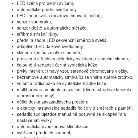
LED světla pro denní svícení,
automatické přední světlomety,
LED zadní světla (brzdová, couvací, noční),
senzor soumraku,
senzor deště a automatické stěrače,
stříbrné střešní ližiny,
přední a zadní LED sekvenční směrová světla,
adaptivní LED dálkové světlomety,
sklopná zpětná zrcátka s pamětí,
prosklená střecha s elektricky ovládanou sluneční clonou,
čalounění sedadel: černá syntetická kůže,
prvky interiéru: tmavý vzor, saténově chromované vložky,
bezrámové automaticky stmívající se vnitřní zpětné zrcátko,
volant a řadicí páka ze syntetické hladké kůže,
multibarevné ambientní osvětlení (dveře, středová konzola
a prostor pro nohy),
dělící deska zavazadlového prostoru,
elektricky nastavitelné sedadlo řidiče v 8 směrech s pamětí,
sedadlo spolujezdce manuálně posuvné se sklápěním a
nastavením výšky,
automatická dvouzónová klimatizace,
vyhřívání předních sedadel,