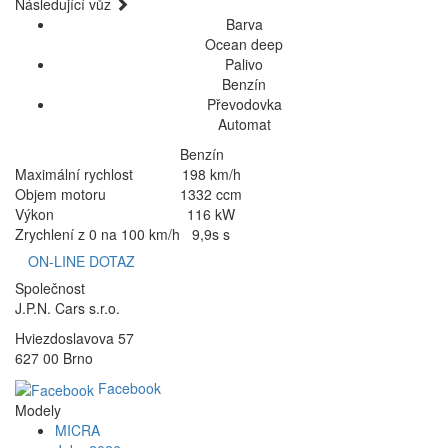
Následující vůz
Barva
Ocean deep
Palivo
Benzín
Převodovka
Automat
Benzín
Maximální rychlost
198 km/h
Objem motoru
1332 ccm
Výkon
116 kW
Zrychlení z 0 na 100 km/h
9,9s s
ON-LINE DOTAZ
Společnost
J.P.N. Cars s.r.o.
Hviezdoslavova 57
627 00 Brno
Facebook
Modely
MICRA