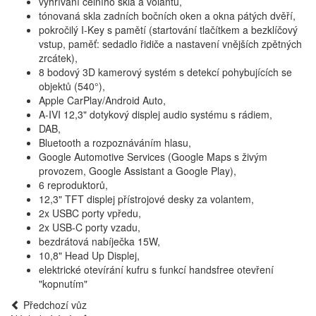
vyhřívání čelního skla a volantu,
tónovaná skla zadních bočních oken a okna pátých dvěří,
pokročilý I-Key s pamětí (startování tlačítkem a bezklíčový
vstup, paměť: sedadlo řidiče a nastavení vnějších zpětných
zrcátek),
8 bodový 3D kamerový systém s detekcí pohybujících se
objektů (540°),
Apple CarPlay/Android Auto,
A-IVI 12,3" dotykový displej audio systému s rádiem,
DAB,
Bluetooth a rozpoznáváním hlasu,
Google Automotive Services (Google Maps s živým
provozem, Google Assistant a Google Play),
6 reproduktorů,
12,3" TFT displej přístrojové desky za volantem,
2x USBC porty vpředu,
2x USB-C porty vzadu,
bezdrátová nabíječka 15W,
10,8" Head Up Displej,
elektrické otevírání kufru s funkcí handsfree otevření
"kopnutím"
Předchozí vůz