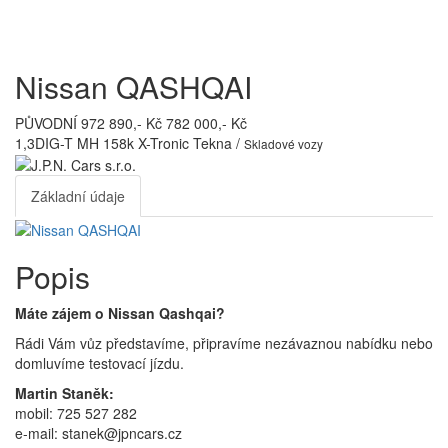
Toggl
navig
Nissan QASHQAI
PŮVODNÍ 972 890,- Kč
782 000,- Kč
1,3DIG-T MH 158k X-Tronic Tekna /
Skladové vozy
Základní údaje
Popis
Máte zájem o Nissan Qashqai?
Rádi Vám vůz představíme, připravíme nezávaznou nabídku nebo
domluvíme testovací jízdu.
Martin Staněk:
mobil: 725 527 282
e-mail: stanek@jpncars.cz